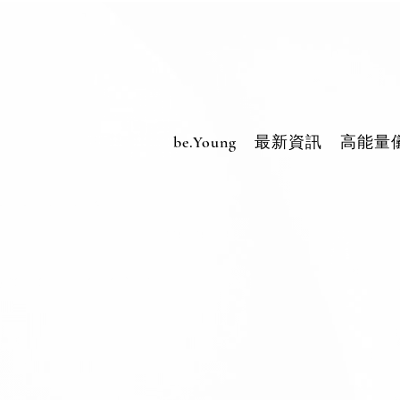
be.Young
最新資訊
高能量